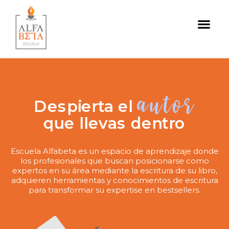
APRENDE A ESCRIBIR GRATIS
Desbloquea tu
escritor
potencial de
Transforma tus ideas
sellers
best
Escuela Alfabeta es un espacio de aprendizaje donde
en
los profesionales que buscan posicionarse como
autor
expertos en su área mediante la escritura de su libro,
Despierta el
adquieren herramientas y conocimientos de escritura
para transformar su expertise en bestsellers.
que llevas dentro