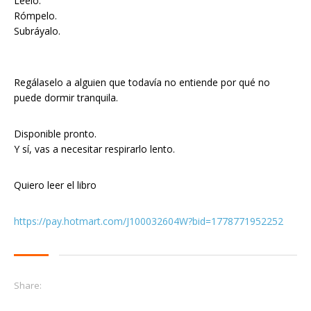
Léelo.
Rómpelo.
Subráyalo.
Regálaselo a alguien que todavía no entiende por qué no
puede dormir tranquila.
Disponible pronto.
Y sí, vas a necesitar respirarlo lento.
Quiero leer el libro
https://pay.hotmart.com/J100032604W?bid=1778771952252
Share: