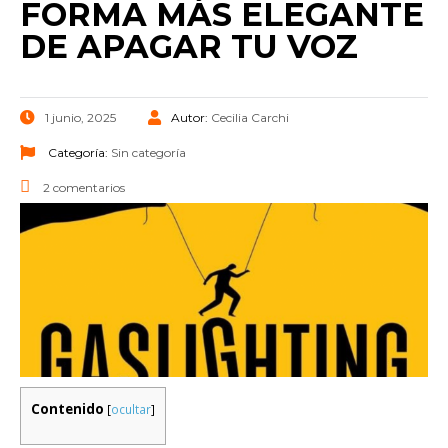
FORMA MÁS ELEGANTE
DE APAGAR TU VOZ
1 junio, 2025
Autor:
Cecilia Carchi
Categoría:
Sin categoría
2 comentarios
Contenido
[
ocultar
]