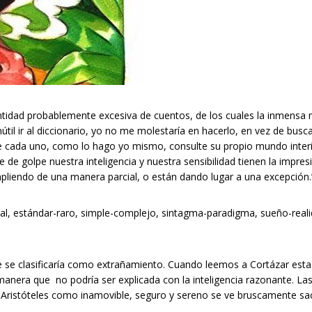
ntidad probablemente excesiva de cuentos, de los cuales la inmensa 
til ir al diccionario, yo no me molestaría en hacerlo, en vez de busca
que cada uno, como lo hago yo mismo, consulte su propio mundo interi
e de golpe nuestra inteligencia y nuestra sensibilidad tienen la impr
pliendo de una manera parcial, o están dando lugar a una excepción.
al, estándar-raro, simple-complejo, sintagma-paradigma, sueño-reali
que se clasificaría como extrañamiento. Cuando leemos a Cortázar est
 manera que no podría ser explicada con la inteligencia razonante. Las
e Aristóteles como inamovible, seguro y sereno se ve bruscamente sa