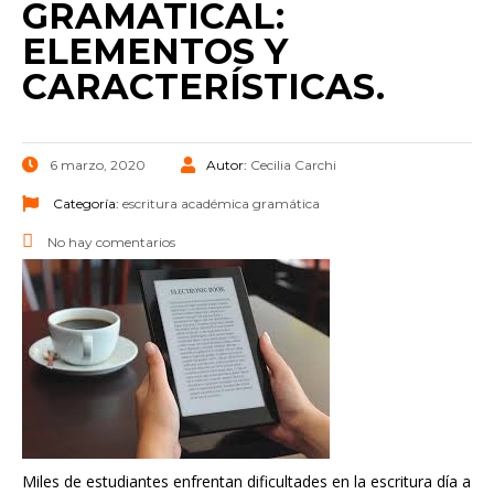
GRAMATICAL:
ELEMENTOS Y
CARACTERÍSTICAS.
6 marzo, 2020
Autor:
Cecilia Carchi
Categoría:
escritura académica
gramática
No hay comentarios
Miles de estudiantes enfrentan dificultades en la escritura día a